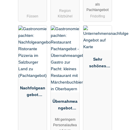
für
nungen und
als
Erweiterung
Gästezimmer
Pachtangebot
Region
sbau
zur Pacht
Füssen
Kitzbühel
Fridolfing
(Hotelimmob
ile kaufen))
Sehr
schönes
Restaurant
im Lehel neu
zu
Nachfolgean
verpachten
gebot
Ristorante
Übernahmea
Pizzeria im
ngebot
Salzburger
Gastro zur
Mit geringem
Land zu
Pacht:
Personalaufwa
(Pachtangeb
kleines