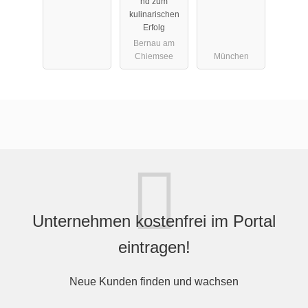
nd zum
ot)
Restaurant
kulinarischen
mit
Erfolg
Märchenbuc
Bernau am
Chiemsee
München
hbiergarten
in
Oberbayern
Unternehmen kostenfrei im Portal
eintragen!
Neue Kunden finden und wachsen