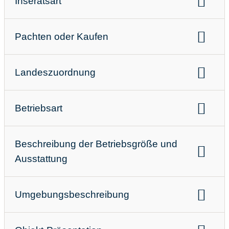
Inseratsart
Angebots-oder Suchanzeige
Pachten oder Kaufen
Kaufen
Pachten
Landeszuordnung
Landeszuordnung:
Österreich
Betriebsart
Betriebsart:
Restaurant
Bar
Cafe
Beschreibung der Betriebsgröße und
Ausstattung
Anzahl Betten
Anzahl Zimmer
Umgebungsbeschreibung
Hotelklassifizierung/Anzahl der Sterne
Sehenswürdigkeiten, Freizeitmöglichkeiten und
Hotel Besonderheiten