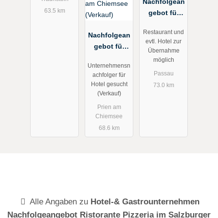
Chiemgau
Nachfolgean
63.5 km
zum Kauf
gebot für
Restaurant
Restaurant und
Nachfolgean
in 4 Sterne
evtl. Hotel zur
gebot für
Hotel in
Übernahme
Hotelimmobi
Bayern
möglich
Unternehmensn
lie am
(Pachtangeb
Passau
achfolger für
Chiemsee
ot)
Hotel gesucht
73.0 km
(Verkauf)
(Verkauf)
Prien am
Chiemsee
68.6 km
Alle Angaben zu
Hotel-& Gastrounternehmen
Nachfolgeangebot Ristorante Pizzeria im Salzburger