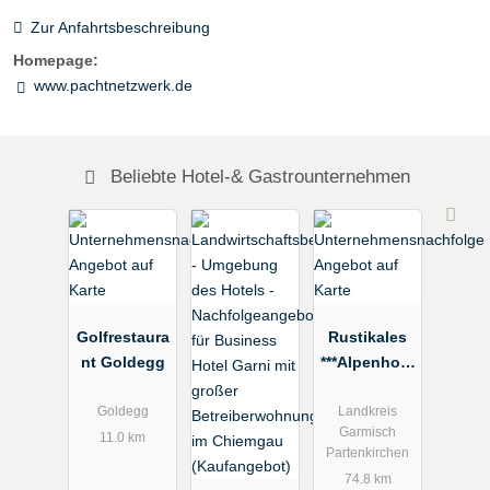
Zur Anfahrtsbeschreibung
Homepage:
www.pachtnetzwerk.de
Beliebte Hotel-& Gastrounternehmen
Golfrestaura
Rustikales
nt Goldegg
***Alpenhote
l im LK
Garmisch-
Goldegg
Landkreis
Garmisch
Partenkirche
11.0 km
Partenkirchen
n zum Kauf
74.8 km