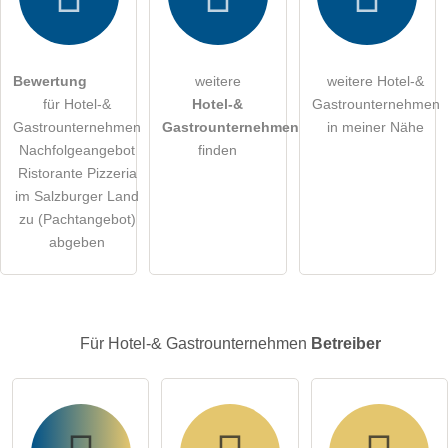
Die
Datenschutzerklärung
habe ich zur Kenntnis genommen.
öffentliche Frage stellen
Abbrechen
Bewertung
weitere
weitere Hotel-&
Hinweis:
Bitte beachten Sie, öffentliche Fragen sind
für alle
für Hotel-&
Hotel-&
Gastrounternehmen
Besucher sichtbar
.
Gastrounternehmen
Gastrounternehmen
in meiner Nähe
Klicken Sie hier um eine
individuelle Frage
an den Hotel-&
Nachfolgeangebot
finden
Gastrounternehmen-Eintrag zu stellen
.
Ristorante Pizzeria
im Salzburger Land
zu (Pachtangebot)
abgeben
Für Hotel-& Gastrounternehmen
Betreiber