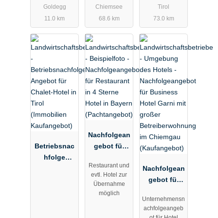
(Verkauf)
Goldegg
Chiemsee
Tirol
11.0 km
68.6 km
73.0 km
Nachfolgean
Betriebsnac
gebot für
hfolge
Restaurant
Restaurant und
Angebot für
in 4 Sterne
Nachfolgean
evtl. Hotel zur
Chalet-Hotel
Hotel in
gebot für
Übernahme
in Tirol
Bayern
Business
möglich
Unternehmensn
(Immobilien
(Pachtangeb
Hotel Garni
achfolgeangeb
Kaufangebo
ot)
mit großer
ot für Hotel