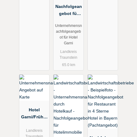
Nachfolgean
gebot für
Business
Unternehmensn
Hotel Garni
achfolgeangeb
mit großer
ot für Hotel
Betreiberwo
Garni
hnung im
Landkreis
Chiemgau
Traunstein
(Kaufangeb
65.0 km
ot)
Hotel
Garni/Frühst
ückspensio
n im
Landkreis
Traunstein