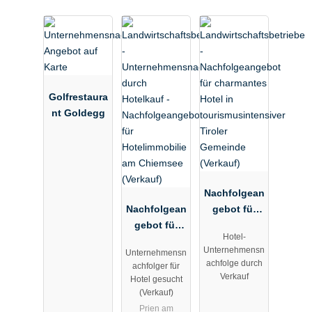
Golfrestaura
nt Goldegg
Nachfolgean
Nachfolgean
gebot für
gebot für
charmantes
Hotel-
Hotelimmobi
Hotel in
Unternehmensn
Unternehmensn
lie am
tourismusint
achfolge durch
achfolger für
Chiemsee
ensiver
Verkauf
Hotel gesucht
(Verkauf)
Tiroler
(Verkauf)
Gemeinde
Prien am