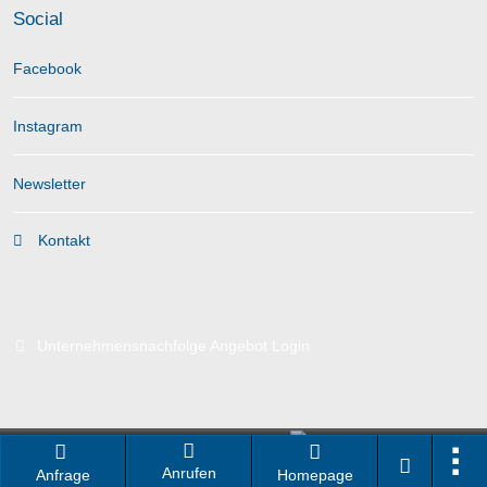
Social
Facebook
Instagram
Newsletter
Kontakt
Unternehmensnachfolge Angebot Login
Branchenportal Software made in Germany
Anrufen
Anfrage
Homepage
Aktuelle Version: 14.13.0