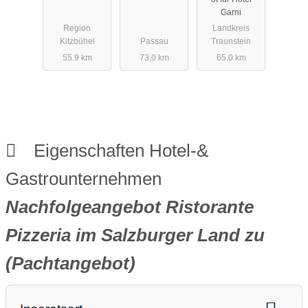
t)
Betreiberwo
Garni
hnung im
Region
Landkreis
Chiemgau
Kitzbühel
Passau
Traunstein
(Kaufangeb
55.9 km
73.0 km
65.0 km
ot)
Eigenschaften Hotel-&
Gastrounternehmen
Nachfolgeangebot Ristorante
Pizzeria im Salzburger Land zu
(Pachtangebot)