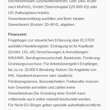
Rechtsformwahl: Einzelunternehmen, GbR (neu: eGbR
nach MoPeG), GmbH (Stammkapital \(25.000\ €\)) oder
UG (haftungsbeschränkt).
Gewerbeanmeldung ausfüllen und Beim lokalen
Gewerbeamt (Kosten: 20–60 €). abgeben.
Finanzamt:
Fragebogen zur steuerlichen Erfassung über ELSTER
ausfüllen.Handelsregister: Eintragung ist für Kaufleute
(GmbH, UG, eK) Versicherungen & Anmeldungen:
IHK/HWK, Berufsgenossenschaft, Bankkonto. Förderung:
Gründungszuschuss: Für Arbeitslosengeld-I-Empfänger,
bis zu ca. 20.000 €.Beratung: Nutzen Sie Angebote von
IHK, Handwerkskammer oder staatliche
Förderprogramme. Besonderheiten: Freiberufler müssen
kein Gewerbe anmelden und zahlen keine
Gewerbesteuer.Die Gründung einer GmbH kann
mittlerweile auch online notariell beurkundet werden.
Für Nicht-EU-Bürger gelten spezielle aufenthaltsrechtliche