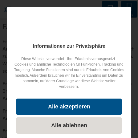
Menu
FAQs
Frage:
Warum eine Seite für Besucher anlegen?
Informationen zur Privatsphäre
Antwort:
Um das Portal für die Besucher so attraktiv wie möglich
zu gestalten ist es von nutzen interessanten Content zu erstellen.
Diese Website verwendet - Ihre Erlaubnis vorausgesetzt -
Wiederkehrende Fragen kann man hier gut beantworten und es
Cookies und ähnliche Technologien für Funktionen, Tracking und
Targeting. Manche Funktionen sind nur mit Erlaubnis von Cookies
schafft vertrauen zu den Kunden.
möglich. Außerdem brauchen wir Ihr Einverständnis um Daten zu
sammeln, auf derer Grundlage wir diese Website weiter
Frage:
Was kann ich den Besuchern an extra Content auf einem
verbessern.
Branchenportal bieten?
Antwort:
Alle akzeptieren
Frage:
Wie lege ich die FAQs an?
Antwort:
Alle ablehnen
Frage:
Wie seriös sind die Bewertungen auf kinderhotel.info und