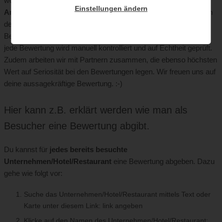
woher kommen sie?
Einstellungen ändern
Antwort:
Die Bewertungen stammen ausschließlich von Gästen
der diversen Kinderhotels. Wir lassen auf unserem Such- und
Bewertungsportal nur kontrollierte Bewertungen zu. Das heißt,
jede Bewertung wird manuell kontrolliert und auf Echtheit geprüft.
Zudem arbeiten wir mit Partnern zusammen, die ebenso höchsten
Wert auf Seriosität bei den Bewertungen legen. Wir freuen uns auf
deine aussagekräftige Bewertung. :-)
Hier kann z.B. erklärt werden wie man als
Besucher eine Bewertung abgibt.
Du kannst für
jedes bereits besuchte
Unternehmen/Hotel/Restaurant
eine Bewertung abgeben. Dazu
gehe wie folgt vor:
Suche das Unternehmen/Hotel/Restaurant
mittels Text oder
Karte unter diesem Link: link angeben
Klicke auf den Namen des Unternehmen/Hotel/Restaurant: