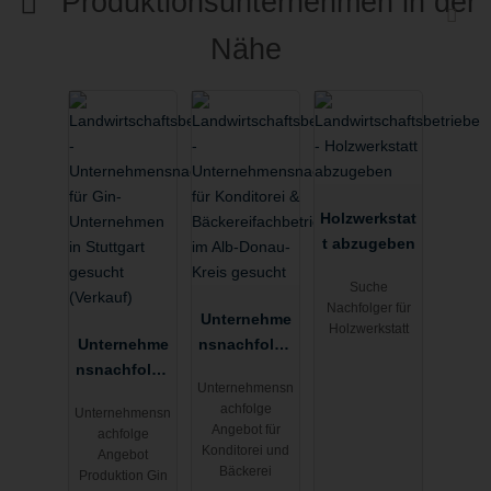
Produktionsunternehmen in der
Nähe
Holzwerkstat
t abzugeben
Suche
Nachfolger für
Unternehme
Holzwerkstatt
Unternehme
nsnachfolge
nsnachfolge
für
Unternehmensn
r für Gin-
Konditorei &
achfolge
Unternehmensn
Unternehme
Bäckereifac
Angebot für
achfolge
n in
hbetrieb im
Konditorei und
Angebot
Stuttgart
Alb-Donau-
Bäckerei
Produktion Gin