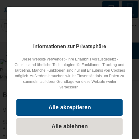
Menu
snachfolger für Mineralwasserbetrieb in Bayern gesucht (Verkauf)
Deutschland
Unternehmensnachfolger für Mineralwasserbetrieb gesucht
Informationen zur Privatsphäre
Übersicht
Lage
Fotos
Bewertungen
Anfrage
1
Diese Website verwendet - Ihre Erlaubnis vorausgesetzt -
Cookies und ähnliche Technologien für Funktionen, Tracking und
Targeting. Manche Funktionen sind nur mit Erlaubnis von Cookies
möglich. Außerdem brauchen wir Ihr Einverständnis um Daten zu
sammeln, auf derer Grundlage wir diese Website weiter
verbessern.
Beschreibung Produktionsunternehmen
Alle akzeptieren
Mineralwasserbetrieb zu verkaufen.
Standort :
Alle ablehnen
Bayern
Branche :