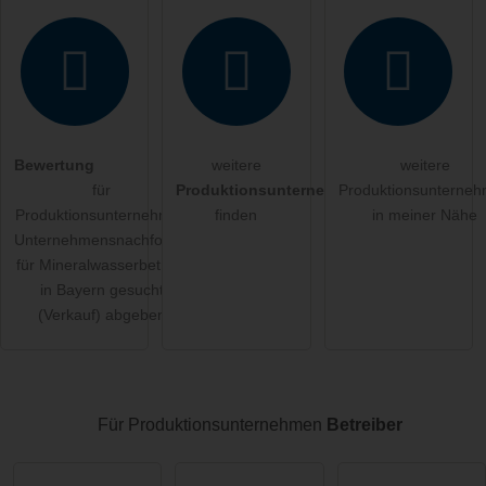
Hiermit akzeptiere ich die
AGB
.
Die
Datenschutzerklärung
habe ich zur Kenntnis genommen.
öffentliche Frage stellen
Abbrechen
Bewertung
weitere
weitere
Hinweis:
Bitte beachten Sie, öffentliche Fragen sind
für alle
für
Produktionsunternehmen
Produktionsunterne
Besucher sichtbar
.
Produktionsunternehmen
finden
in meiner Nähe
Klicken Sie hier um eine
individuelle Frage
an den
Unternehmensnachfolger
Produktionsunternehmen-Eintrag zu stellen
.
für Mineralwasserbetrieb
in Bayern gesucht
(Verkauf) abgeben
Für Produktionsunternehmen
Betreiber