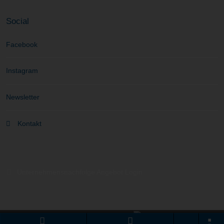
Social
Facebook
Instagram
Newsletter
Kontakt
Unternehmensnachfolge Angebot Login
Branchenportal Software made in Germany