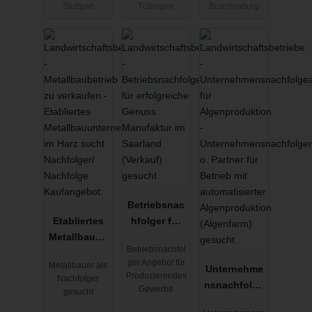
gesucht
Kreis
Stuttgart
Tübingen
Brandenburg
(Verkauf)
gesucht
Betriebsnac
Etabliertes
hfolger für
Metallbauun
erfolgreiche
Betriebsnachfol
ternehmen
Genuss
ger Angebot für
Metallbauer als
im Harz
Manufaktur
Unternehme
Produzierendes
Nachfolger
sucht
im Saarland
nsnachfolge
Gewerbe
gesucht
Nachfolger/
(Verkauf)
r o. Partner