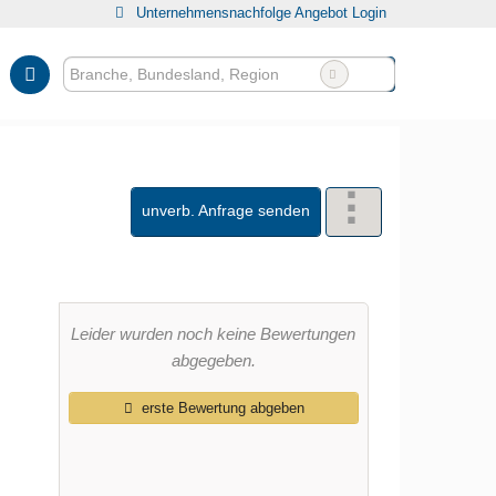
Unternehmensnachfolge Angebot Login
 Jahre Tradition in Niedersachs
unverb. Anfrage senden
Leider wurden noch keine Bewertungen
abgegeben.
erste Bewertung abgeben