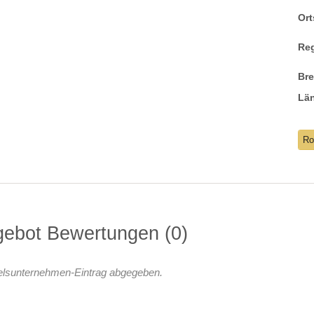
Ort
Re
Br
Lä
Ro
gebot Bewertungen
0
elsunternehmen-Eintrag abgegeben.