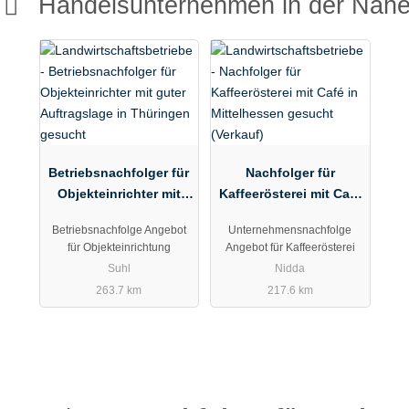
Handelsunternehmen in der Näh
er*innen wird der Markt nun schweren Herzens zur Übernahme
igt großes Interesse an einem langfristigen Mietverhältnis. Die
Warenbestand können gegen eine angemessene
 ein nahtloser Übergang und eine durchgehende Öffnung für
Betriebsnachfolger für
Nachfolger für
eben: zwei Teilzeitkräften (jeweils 30 Stunden) sowie zwei
Objekteinrichter mit
Kaffeerösterei mit Café
guter Auftragslage in
in Mittelhessen
 unter:
Betriebsnachfolge Angebot
Unternehmensnachfolge
Thüringen gesucht
gesucht (Verkauf)
für Objekteinrichtung
Angebot für Kaffeerösterei
etailseite/detailseite_jsp?adId=217792
Suhl
Nidda
263.7 km
217.6 km