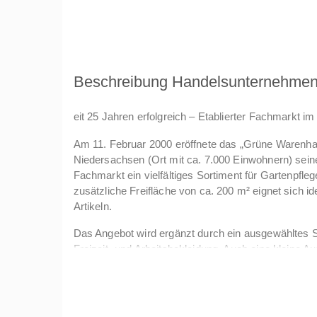
Beschreibung Handelsunternehme
eit 25 Jahren erfolgreich – Etablierter Fachmarkt 
Am 11. Februar 2000 eröffnete das „Grüne Warenh
Niedersachsen (Ort mit ca. 7.000 Einwohnern) seine
Fachmarkt ein vielfältiges Sortiment für Gartenpfleg
zusätzliche Freifläche von ca. 200 m² eignet sich i
Artikeln.
Das Angebot wird ergänzt durch ein ausgewähltes So
Freizeit- und Arbeitsbekleidung. Auch eine kleine A
Sortiment.
Seit einem Vierteljahrhundert wird der Markt erfolgr
Stammkundschaft.