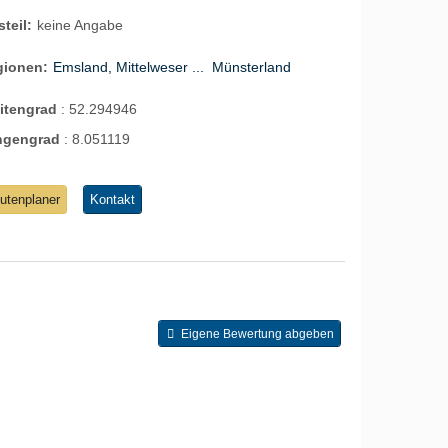
steil:
keine Angabe
gionen:
Emsland, Mittelweser ...
Münsterland
eitengrad
:
52.294946
ngengrad
:
8.051119
utenplaner
Kontakt
Eigene Bewertung abgeben