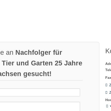
K
ge an
Nachfolger für
 Tier und Garten 25 Jahre
Ad
Tel
sachsen gesucht!
Fax
Z
Ho