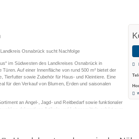
K
n
im Landkreis Osnabrück sucht Nachfolge
aus“ im Südwesten des Landkreises Osnabrück in
 Türen. Auf einer Innenfläche von rund 500 m² bietet der
Te
e, Tierfutter sowie Zubehör für Haus- und Kleintiere. Eine
deal für den Verkauf von Blumen, Erden und saisonalen
Ho
w
rtiment an Angel-, Jagd- und Reitbedarf sowie funktionaler
uswahl an dekorativen Artikeln und Lebensmitteln gehört zum
eich am selben Standort betrieben und verfügt über eine treue