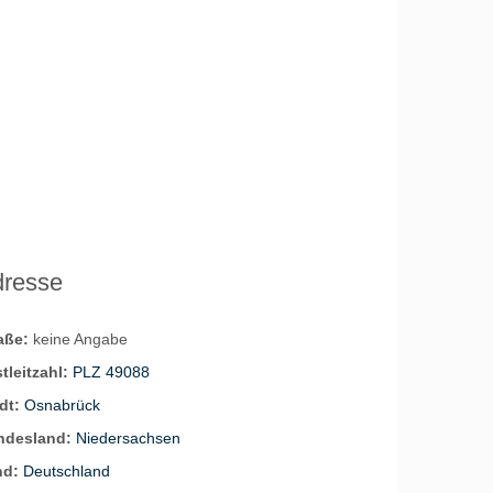
dresse
raße:
keine Angabe
tleitzahl:
PLZ 49088
dt:
Osnabrück
ndesland:
Niedersachsen
nd:
Deutschland