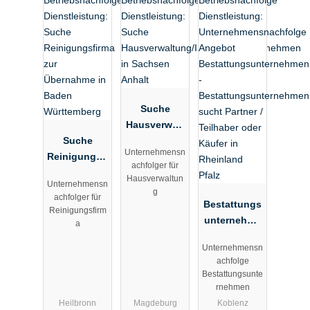
Suche
Hausverwalt
Suche
ung/Immobil
Unternehmensn
Reinigungsfi
ienunterneh
achfolger für
rma zur
men in
Hausverwaltun
Unternehmensn
Übernahme
Sachsen
g
achfolger für
in Baden
Anhalt
Bestattungs
Reinigungsfirm
Württemberg
unternehme
a
n sucht
Unternehmensn
Partner /
achfolge
Teilhaber
Bestattungsunte
oder Käufer
rnehmen
in Rheinland
Heilbronn
Magdeburg
Koblenz