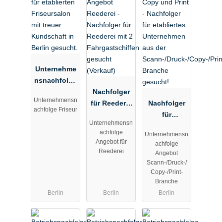
Unternehme
nsnachfolge
r für
Nachfolger
Unternehmensn
etablierten
für Reederei
Nachfolger
achfolge Friseur
Friseursalon
mit 2
für
Unternehmensn
mit treuer
Fahrgastsch
etabliertes
achfolge
Unternehmensn
Kundschaft
iffen
Unternehme
Angebot für
achfolge
in Berlin
gesucht
n aus der
Reederei
Angebot
gesucht.
(Verkauf)
Scann-/Druc
Scann-/Druck-/
k-/Copy-/Pri
Copy-/Print-
Branche
nt-Branche
Berlin
Berlin
Berlin
gesucht!