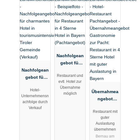
Nachfolgean
gebot für
Nachfolgean
Restaurant
Restaurant und
gebot für
in 4 Sterne
evtl. Hotel zur
charmantes
Hotel in
Übernahme
Hotel-
Hotel in
Bayern
Übernahmea
möglich
Unternehmensn
tourismusint
(Pachtangeb
ngebot
achfolge durch
ensiver
ot)
Gastronomie
Verkauf
Restaurant mit
Tiroler
zur Pacht:
guter
Gemeinde
Restaurant
Auslastung
(Verkauf)
in 4 Sterne
übernehmen
Hotel mit
Bernau am