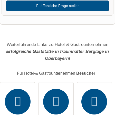
öffentliche Frage stellen
Vorname
Name
Weiterführende Links zu Hotel-& Gastrounternehmen
Erfolgreiche Gaststätte in traumhafter Berglage in
Oberbayern!
E-Mail-Adresse (wird nicht veröffentlicht)
Für Hotel-& Gastrounternehmen
Besucher
Hiermit akzeptiere ich die
AGB
.
Die
Datenschutzerklärung
habe ich zur Kenntnis genommen.
öffentliche Frage stellen
Abbrechen