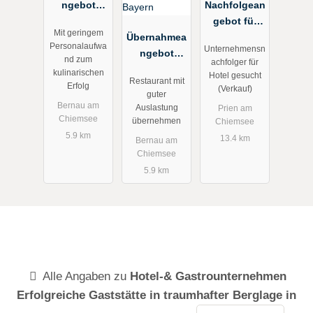
ngebot
Nachfolgean
Gastro zur
gebot für
Mit geringem
Pacht:
Übernahmea
Hotelimmobi
Personalaufwa
Unternehmensn
kleines
ngebot
lie am
nd zum
achfolger für
Restaurant
Gastronomie
Chiemsee
kulinarischen
Hotel gesucht
Restaurant mit
mit
zur Pacht:
(Verkauf)
Erfolg
(Verkauf)
guter
Märchenbuc
Restaurant
Bernau am
Auslastung
Prien am
hbiergarten
in 4 Sterne
Chiemsee
übernehmen
Chiemsee
in
Hotel mit
5.9 km
13.4 km
Bernau am
Oberbayern
guter
Chiemsee
Auslastung
5.9 km
in Bayern
Alle Angaben zu
Hotel-& Gastrounternehmen
Erfolgreiche Gaststätte in traumhafter Berglage in