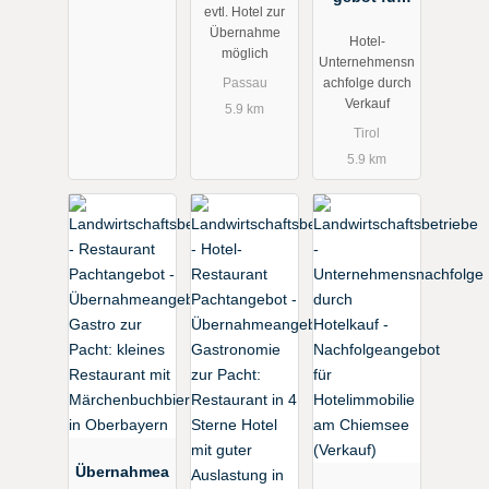
evtl. Hotel zur
Hotel in
charmantes
Übernahme
Hotel-
Bayern
Hotel in
möglich
Unternehmensn
(Pachtangeb
tourismusint
achfolge durch
Passau
ot)
ensiver
Verkauf
5.9 km
Tiroler
Tirol
Gemeinde
5.9 km
(Verkauf)
Übernahmea