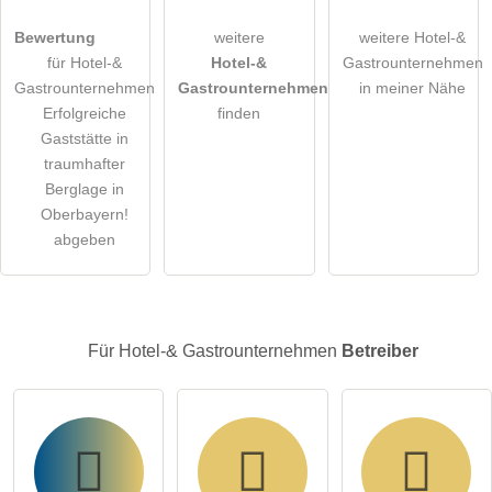
Bewertung
weitere
weitere Hotel-&
Hinweis:
Bitte beachten Sie, öffentliche Fragen sind
für alle
für Hotel-&
Hotel-&
Gastrounternehmen
Besucher sichtbar
.
Gastrounternehmen
Gastrounternehmen
in meiner Nähe
Klicken Sie hier um eine
individuelle Frage
an den Hotel-&
Erfolgreiche
finden
Gastrounternehmen-Eintrag zu stellen
.
Gaststätte in
traumhafter
Berglage in
Oberbayern!
abgeben
Für Hotel-& Gastrounternehmen
Betreiber