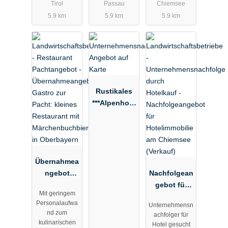
guter
Tirol
Passau
Chiemsee
Auslastung
5.9 km
5.9 km
5.9 km
in Bayern
Rustikales
***Alpenhote
l im LK
Garmisch-
Partenkirche
n zum Kauf
Übernahmea
ngebot
Nachfolgean
Gastro zur
gebot für
Mit geringem
Pacht:
Hotelimmobi
Personalaufwa
Unternehmensn
kleines
lie am
nd zum
achfolger für
Restaurant
Chiemsee
kulinarischen
Hotel gesucht