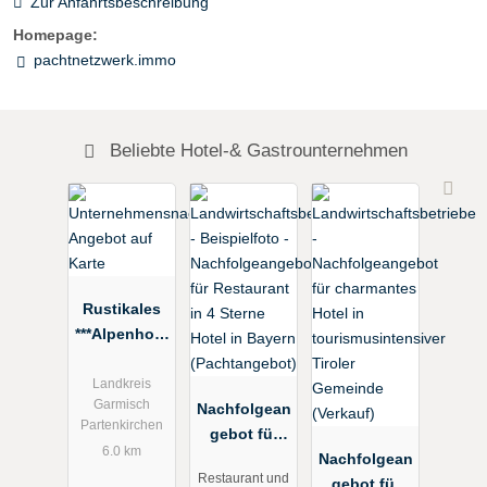
Zur Anfahrtsbeschreibung
Homepage:
pachtnetzwerk.immo
Beliebte Hotel-& Gastrounternehmen
Rustikales
***Alpenhote
l im LK
Garmisch-
Landkreis
Garmisch
Partenkirche
Nachfolgean
Partenkirchen
n zum Kauf
gebot für
6.0 km
Restaurant
Nachfolgean
Restaurant und
in 4 Sterne
gebot für