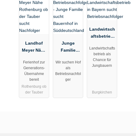
Landwirtsch
aftsbetrieb
Landhof
Junge
in Bayern
Landwirtschafts
Meyer Nähe
Familie
sucht
betrieb als
Rothenburg
sucht
Betriebsnac
Chance für
Ferienhof zur
Wir suchen Hof
ob der
Bauernhof
hfolger
Jungbauern
Generations-
als
Tauber
in
Übernahme
Betriebsnachfol
sucht
Süddeutschl
bereit
ger
Nachfolger
and
Rothenburg ob
der Tauber
Burgkirchen