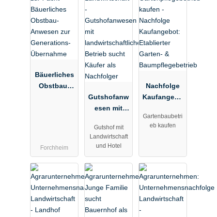
Bäuerliches
Obstbau-
Nachfolge
Anwesen zur
Gutshofanw
Kaufangebo
Generations
esen mit
t: Etablierter
Gartenbaubetri
-Übernahme
landwirtscha
Garten- &
eb kaufen
Gutshof mit
ftlichem
Baumpflege
Landwirtschaft
Betrieb
betrieb
und Hotel
Forchheim
sucht Käufer
als
Nachfolger