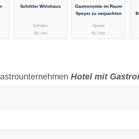
r-
Schötter Wirtshaus
Gastronomie im Raum
Speyer zu verpachten
B
Schotten
Speyer
56.1 km
91.2 km
Gastrounternehmen
Hotel mit Gastr