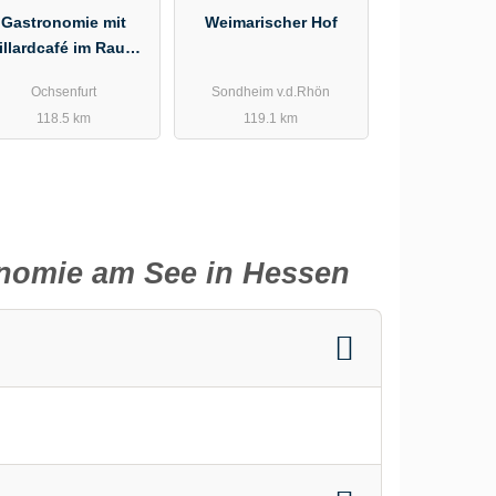
Gastronomie mit
Weimarischer Hof
illardcafé im Raum
Mainfranken zu
Ochsenfurt
Sondheim v.d.Rhön
verpachten
118.5 km
119.1 km
onomie am See in Hessen