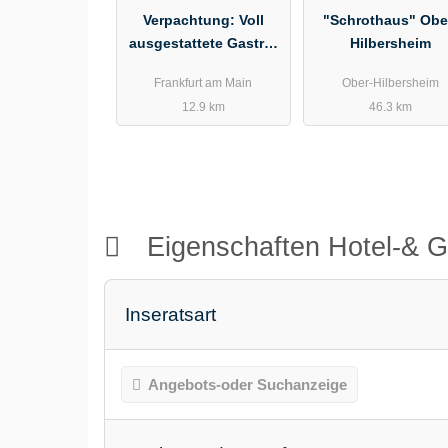
Verpachtung: Voll
"Schrothaus" Obe
ausgestattete Gastro-
Hilbersheim
Immobilie in Nieder-
Frankfurt am Main
Ober-Hilbersheim
Erlenbach
12.9 km
46.3 km
Eigenschaften Hotel-& 
Inseratsart
Angebots-oder Suchanzeige