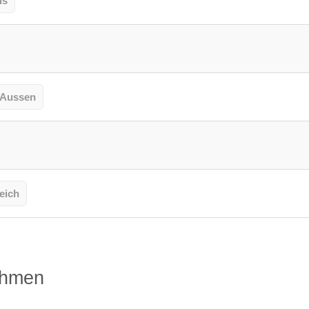
is
 Aussen
eich
ehmen