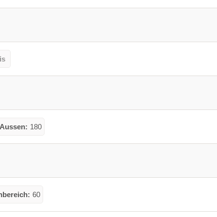
is
 Aussen:
180
nbereich:
60