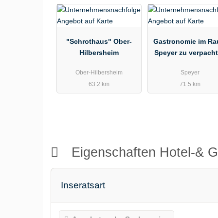
"Schrothaus" Ober-
Gastronomie im R
Hilbersheim
Speyer zu verpach
Ober-Hilbersheim
Speyer
63.2 km
71.5 km
Eigenschaften Hotel-& 
Inseratsart