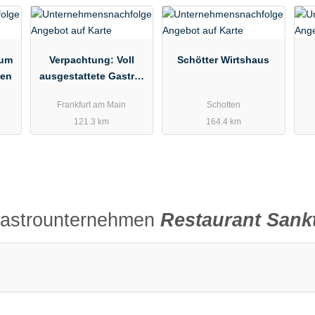
aum
Verpachtung: Voll
Schötter Wirtshaus
ten
ausgestattete Gastro-
Immobilie in Nieder-
Frankfurt am Main
Schotten
Erlenbach
121.3 km
164.4 km
Gastrounternehmen
Restaurant Sank