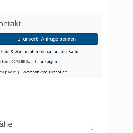
ontakt
unverb. Anfrage senden
Hotel-& Gastrounternehmen auf der Karte
lefon:
0172680...
anzeigen
mepage:
www.sanktpaulushof.de
Nähe