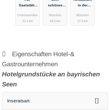
Gaststätte
schönes
in der
Chiemseenä
Restaurant
Maxvorstadt
Chiemseenähe
München
München
he m. Saal +
im Lehel neu
(EG und OG)
32.4 km
26.0 km
27.5 km
9 mod.
zu
zu
Gästezimmer
verpachten
verpachten
n € 3000,-
Eigenschaften Hotel-&
Gastrounternehmen
Hotelgrundstücke an bayrischen
Seen
Inseratsart