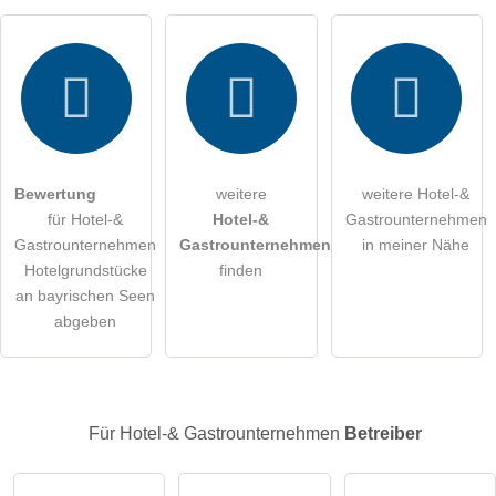
Hiermit akzeptiere ich die
AGB
.
Die
Datenschutzerklärung
habe ich zur Kenntnis genommen.
öffentliche Frage stellen
Abbrechen
Bewertung
weitere
weitere Hotel-&
für Hotel-&
Hotel-&
Gastrounternehmen
Hinweis:
Bitte beachten Sie, öffentliche Fragen sind
für alle
Gastrounternehmen
Gastrounternehmen
in meiner Nähe
Besucher sichtbar
.
Hotelgrundstücke
finden
Klicken Sie hier um eine
individuelle Frage
an den Hotel-&
an bayrischen Seen
Gastrounternehmen-Eintrag zu stellen
.
abgeben
Für Hotel-& Gastrounternehmen
Betreiber