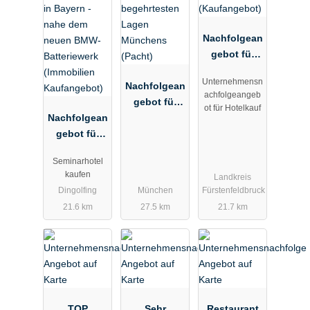
Nachfolgean
gebot für
Münchner
Unternehmensn
Nachfolgean
Vorstadthote
achfolgeangeb
gebot für
l
ot für Hotelkauf
Nachfolgean
Café in einer
(Kaufangeb
gebot für
der
ot)
Seminarhote
begehrteste
Seminarhotel
l in Bayern -
n Lagen
kaufen
Landkreis
nahe dem
Münchens
Dingolfing
München
Fürstenfeldbruck
neuen BMW-
(Pacht)
21.6 km
27.5 km
21.7 km
Batteriewerk
(Immobilien
Kaufangebo
t)
TOP
Sehr
Restaurant