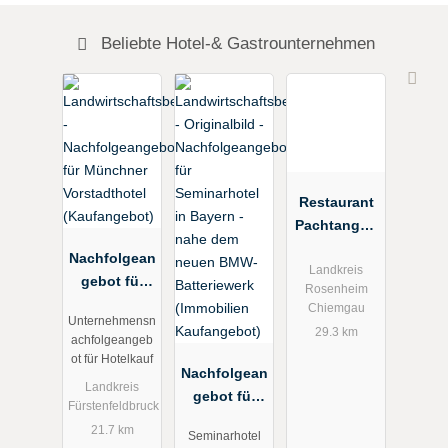
Beliebte Hotel-& Gastrounternehmen
Restaurant
Pachtangeb
ot in
Nachfolgean
Chiemseenä
Landkreis
gebot für
Rosenheim
he zu
Münchner
Chiemgau
verpachten
Unternehmensn
Vorstadthote
29.3 km
achfolgeangeb
l
ot für Hotelkauf
(Kaufangeb
Nachfolgean
Landkreis
ot)
gebot für
Fürstenfeldbruck
Seminarhote
21.7 km
Seminarhotel
l in Bayern -