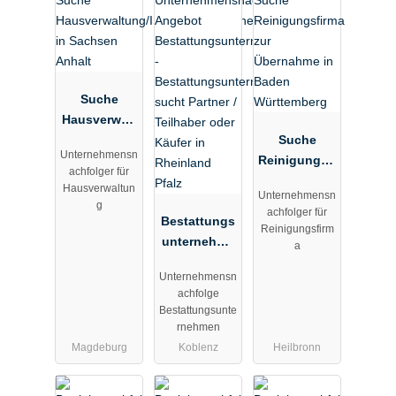
Suche
Hausverwalt
ung/Immobil
Suche
Unternehmensn
ienunterneh
Reinigungsfi
achfolger für
men in
rma zur
Hausverwaltun
Unternehmensn
Sachsen
Übernahme
g
achfolger für
Anhalt
Bestattungs
in Baden
Reinigungsfirm
unternehme
Württemberg
a
n sucht
Unternehmensn
Partner /
achfolge
Teilhaber
Bestattungsunte
oder Käufer
rnehmen
in Rheinland
Magdeburg
Koblenz
Heilbronn
Pfalz