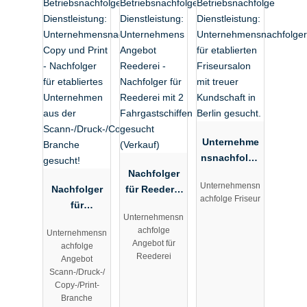
Unternehme
nsnachfolge
Nachfolger
r für
Unternehmensn
Nachfolger
für Reederei
etablierten
achfolge Friseur
für
mit 2
Friseursalon
Unternehmensn
etabliertes
Fahrgastsch
mit treuer
achfolge
Unternehmensn
Unternehme
iffen
Kundschaft
Angebot für
achfolge
n aus der
gesucht
in Berlin
Reederei
Angebot
Scann-/Druc
(Verkauf)
gesucht.
Scann-/Druck-/
k-/Copy-/Pri
Copy-/Print-
Branche
nt-Branche