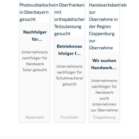
Nachfolger
für
Mittelstands
Betriebsnac
Unternehmens
firma mit
hfolger für
nachfolger für
Solar und
Schuhmach
Wir suchen
Handwerk
Unternehmens
Photovoltaik
erei in
Handwerksb
Solar gesucht
nachfolger für
schwerpunk
Oberfranken
etrieb zur
Schuhmacherei
Unternehmens
t in
mit
Übernahme
gesucht
nachfolger für
Oberbayern
orthopädisc
in der
Handwerk
gesucht
her
Region
sucht
Teilzulassun
Cloppenbur
Unternehmen
zur Übernahme
g gesucht
g zur
Rosenheim
Forchheim
Cloppenburg
Übernahme