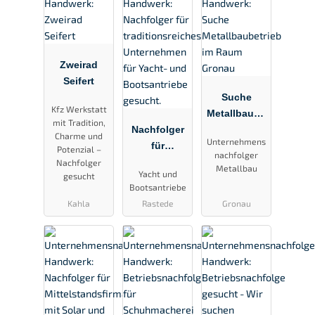
Zweirad
Seifert
Suche
Kfz Werkstatt
Metallbaube
mit Tradition,
Nachfolger
trieb im
Charme und
Unternehmens
für
Raum
Potenzial –
nachfolger
traditionsrei
Gronau
Nachfolger
Metallbau
Yacht und
gesucht
ches
Bootsantriebe
Unternehme
Kahla
Rastede
Gronau
n für Yacht-
und
Bootsantrie
be gesucht.