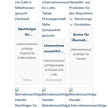
Nachfolger
für
Suche für
Kaffeeröster
Übernahme
Unternehmensn
ei mit Café
Unternehme
einen
achfolge
Unternehmensn
in
nsnachfolge
Hersteller
Angebot für
achfolger für
Mittelhessen
r für Lotto-
von
Kaffeerösterei
Handel
Unternehmensn
gesucht
Tabak-
Produkten
achfolgeangeb
(Verkauf)
Pressegesch
für den
ot Handel und
äft Nähe
Maschinen -
Lotto
Donauwörth
u.
Nidda
Donauwörth
gesucht.
Steuerungs -
u. Gerätebau