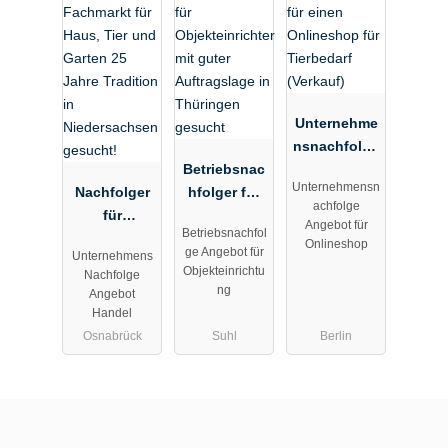
Unternehme
nsnachfolge
Betriebsnac
für einen
Unternehmensn
Nachfolger
hfolger für
Onlineshop
achfolge
für
Objekteinric
für
Angebot für
Betriebsnachfol
Fachmarkt
hter mit
Tierbedarf
Onlineshop
ge Angebot für
Unternehmens
für Haus,
guter
(Verkauf)
Objekteinrichtu
Nachfolge
Tier und
Auftragslage
ng
Angebot
Garten 25
in Thüringen
Handel
Jahre
gesucht
Osnabrück
Suhl
Berlin
Tradition in
Niedersachs
en gesucht!