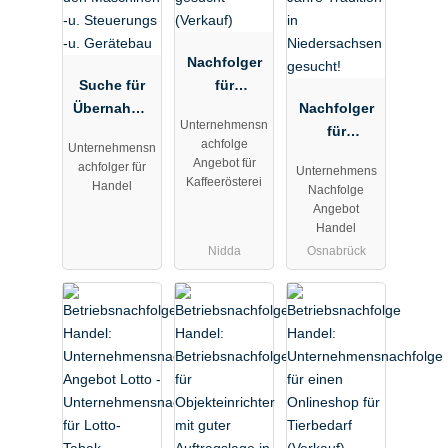
Nachfolger
Suche für
für
Übernahme
Kaffeeröster
Nachfolger
Unternehmensn
einen
ei mit Café
für
achfolge
Unternehmensn
Hersteller
in
Fachmarkt
Angebot für
achfolger für
Unternehmens
von
Mittelhessen
für Haus,
Kaffeerösterei
Handel
Nachfolge
Produkten
gesucht
Tier und
Angebot
für den
(Verkauf)
Garten 25
Handel
Maschinen -
Jahre
Nidda
Osnabrück
u.
Tradition in
Steuerungs -
Niedersachs
u. Gerätebau
en gesucht!