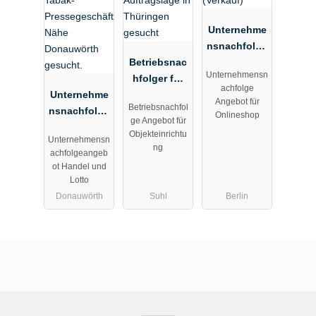
Unternehme
nsnachfolge
Betriebsnac
für einen
Unternehmensn
hfolger für
Onlineshop
achfolge
Unternehme
Objekteinric
für
Angebot für
Betriebsnachfol
nsnachfolge
hter mit
Tierbedarf
Onlineshop
ge Angebot für
r für Lotto-
guter
(Verkauf)
Objekteinrichtu
Unternehmensn
Tabak-
Auftragslage
ng
achfolgeangeb
Pressegesch
in Thüringen
ot Handel und
äft Nähe
gesucht
Lotto
Donauwörth
Donauwörth
Suhl
Berlin
gesucht.