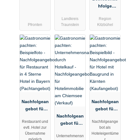
Kauf
zum Kauf
hfolge
Angebot für
Landkreis
Region
Chalet-Hotel
Pfronten
Traunstein
Kitzbühel
in Tirol
(Immobilien
Kaufangebo
t)
Nachfolgean
Nachfolgean
gebot für
gebot für
Restaurant
Nachfolgean
Hotel mit
Restaurant und
Nachfolgeange
in 4 Sterne
gebot für
Baugrund in
evtl. Hotel zur
bot als
Hotel in
Hotelimmobi
Kärnten
Übernahme
Hoteleigentüme
Unternehmensn
Bayern
lie am
(Kaufangeb
möglich
r