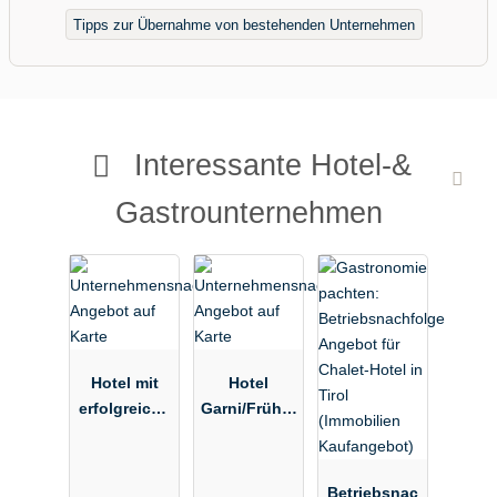
Tipps zur Übernahme von bestehenden Unternehmen
Interessante Hotel-&
Gastrounternehmen
Hotel mit
Hotel
erfolgreiche
Garni/Frühst
m Konzept
ückspensio
im schönen
n im
Allgäu zum
Chiemgau
Betriebsnac