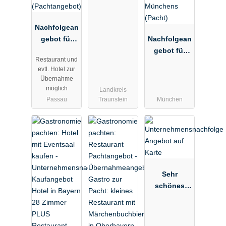
ückspensio
n im
Chiemgau
Nachfolgean
zum Kauf
gebot für
Nachfolgean
Restaurant
gebot für
Restaurant und
in 4 Sterne
Café in einer
evtl. Hotel zur
Hotel in
der
Übernahme
Bayern
begehrteste
möglich
Landkreis
(Pachtangeb
n Lagen
Passau
Traunstein
München
ot)
Münchens
(Pacht)
Sehr
schönes
Restaurant
im Lehel neu
zu