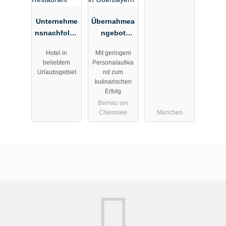
verpachten
Unternehme
Übernahmea
nsnachfolge
ngebot
Kaufangebo
Gastro zur
Hotel in
Mit geringem
t Hotel in
Pacht:
beliebtem
Personalaufwa
Bayern 28
kleines
Urlaubsgebiet
nd zum
Zimmer
Restaurant
kulinarischen
PLUS
mit
Erfolg
Restaurant
Märchenbuc
Bernau am
Chiemsee
München
hbiergarten
in
Oberbayern