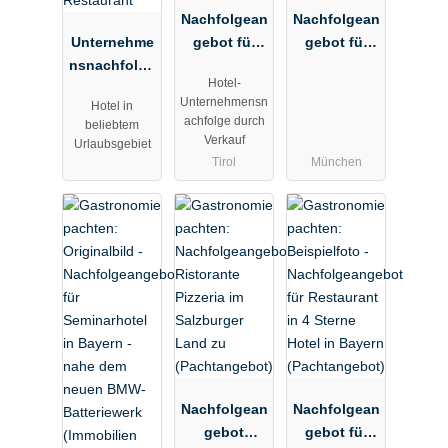
Nachfolgean
Nachfolgean
Unternehme
gebot für
gebot für
nsnachfolge
charmantes
Café in einer
Hotel-
Kaufangebo
Hotel in
der
Unternehmensn
Hotel in
t Hotel in
tourismusint
begehrteste
achfolge durch
beliebtem
Bayern 28
ensiver
n Lagen
Verkauf
Urlaubsgebiet
Zimmer
Tiroler
Münchens
Tirol
München
PLUS
Gemeinde
(Pacht)
Restaurant
(Verkauf)
Nachfolgean
Nachfolgean
gebot
gebot für